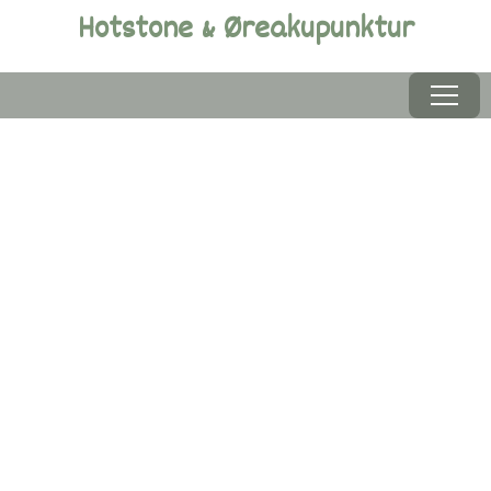
Hotstone & Øreakupunktur
Menu
Baekmosegaard  Hjælper med at