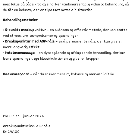
med fokus på både krop og sind. Her kombineres faglig viden og behandling, så
du får en indsats, der er tilpasset netop din situation.
Behandlingsmetoder
•
5-punkts øreakupunktur
– en skånsom og effektiv metode, der kan støtte
ved stress, uro, søvnproblemer og spændinger
•
Øreakupunktur med ASP-nåle
– små permanente nåle, der kan give en
mere langvarig effekt
•
Hotstonemassage
– en dybdegående og afslappende behandling, der kan
løsne spændinger, øge blodcirkulationen og give ro i kroppen
Baekmosegaard
– når du ønsker mere ro, balance og nærvær i dit liv.
PRISER pr. 1. januar 2026
Øreakupunktur incl. ASP nåle
Kr. 298,00