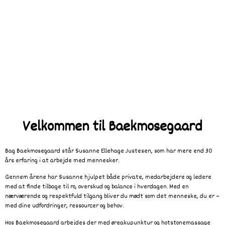
finde ro og balance 懶
Et trygt rum med nærvær, tid og omsorg – til dig, der
ønsker mere overskud i hverdagen 
Velkommen til Baekmosegaard
Bag Baekmosegaard står Susanne Ellehage Justesen, som har mere end 30
års erfaring i at arbejde med mennesker.
Gennem årene har Susanne hjulpet både private, medarbejdere og ledere
med at finde tilbage til ro, overskud og balance i hverdagen. Med en
nærværende og respektfuld tilgang bliver du mødt som det menneske, du er –
med dine udfordringer, ressourcer og behov.
Hos Baekmosegaard arbejdes der med øreakupunktur og hotstonemassage